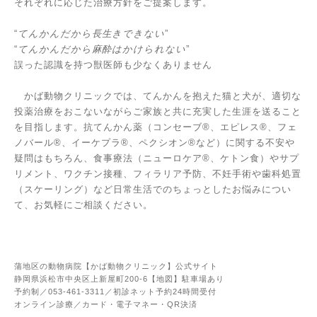
それぞれに応じた治療方針をご提案します。
“
てんかんだから長生きできない
”
“
てんかんだから麻酔はかけられない
”
誤った認識を持つ獣医師も少なくありません
かば動物クリニックでは、
てんかんを抱えた猫と犬が、
適切な
投薬治療をおこないながらご家族と共に充実した生涯を送ること
を目指します。抗てんかん薬（コンセーブ®、エピレス
®
、フェ
ノバール
®
、イーケプラ
®
、ペクシオン
®
など）に関する不安や
疑問はもちろん、食事療法（ニューロケア®、ケトン食）やサプ
リメント、ワクチン接種、フィラリア予防、不妊手術や歯科処置
（スケーリング）など日常生活でのちょっとしたお悩みについ
て、お気軽にご相談ください。
蒲地区の動物病院【かば動物クリニック】公式サイト
静岡県浜松市中央区上新屋町200-6【
地図
】駐車場あり
予約制／
053-461-3311
／
初診ネット予約24時間受付
オンライン診療
／
カード・電子マネー・QR決済